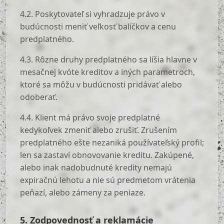
4.2. Poskytovateľ si vyhradzuje právo v
budúcnosti meniť veľkosť balíčkov a cenu
predplatného.
4.3. Rôzne druhy predplatného sa líšia hlavne v
mesačnej kvóte kreditov a iných parametroch,
ktoré sa môžu v budúcnosti pridávať alebo
odoberať.
4.4. Klient má právo svoje predplatné
kedykoľvek zmeniť alebo zrušiť. Zrušením
predplatného ešte nezaniká používateľský profil;
len sa zastaví obnovovanie kreditu. Zakúpené,
alebo inak nadobudnuté kredity nemajú
expiračnú lehotu a nie sú predmetom vrátenia
peňazí, alebo zámeny za peniaze.
5. Zodpovednosť a reklamácie