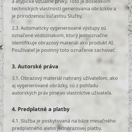
a atypické vizuálne prvky. Toto je dôsledkom
technických vlastností generovania obrázkov a
je prirodzenou súčasťou Služby.
2.3. Automaticky vygenerované výstupy sú
označené vodoznakom, ktorý jednoznačne
identifikuje obrazový materiál ako produkt AI.
Používateľ je povinný toto označenie zachovať.
3. Autorské práva
3.1. Obrazový materiál nahraný užívateľom, ako
aj vygenerované obrázky, sú z pohľadu
autorských práv plne vo vlastníctve užívateľa.
4. Predplatné a platby
4.1. Služba je poskytovaná na báze mesačného
predplatného alebo jednorazovej platby.