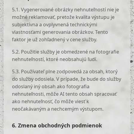
5.1. Vygenerované obrázky nehnuteľností nie je
možné reklamovať, pretože kvalita výstupu je
subjektívna a ovplyvnená technickými
vlastnosťami generovania obrázkov. Tento
faktor je už zohľadnený v cene služby.
5.2. Použitie služby je obmedzené na fotografie
nehnuteľností, ktoré neobsahujú ľudí.
5.3. Používateľ plne zodpovedá za obsah, ktorý
do služby odosiela. V prípade, že bude do služby
odoslaný iný obsah ako fotografia
nehnuteľnosti, môže AI tento obsah spracovať
ako nehnuteľnosť, čo môže viesť k
neočakávaným a nechcemým výstupom.
6. Zmena obchodných podmienok